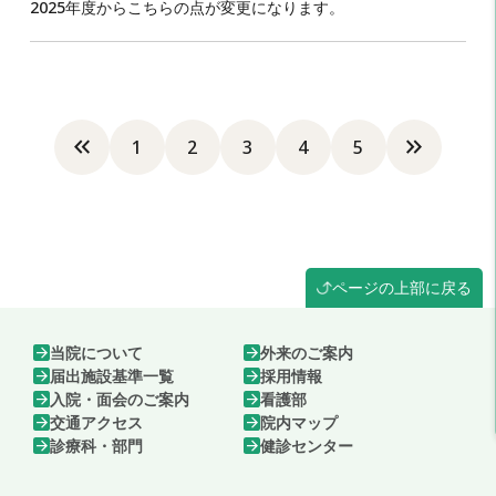
2025年度からこちらの点が変更になります。
keyboard_double_arrow_left
keyboard_double_arrow_right
1
2
3
4
5
ページの上部に戻る
arrow_forward
当院について
arrow_forward
外来のご案内
arrow_forward
届出施設基準一覧
arrow_forward
採用情報
arrow_forward
入院・面会のご案内
arrow_forward
看護部
arrow_forward
交通アクセス
arrow_forward
院内マップ
arrow_forward
診療科・部門
arrow_forward
健診センター