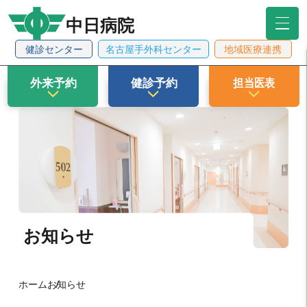
中日病院
健診センター
名古屋手外科センター
地域医療連携
外来予約
健診予約
担当医表
arrow_forward_ios
arrow_forward_ios
arrow_forward_ios
お知らせ
ホーム
お知らせ