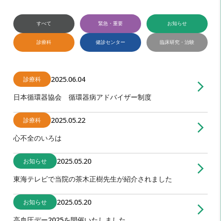
すべて
緊急・重要
お知らせ
診療科
健診センター
臨床研究・治験
2025.06.04
診療科
arrow_forward_ios
日本循環器協会 循環器病アドバイザー制度
2025.05.22
診療科
arrow_forward_ios
心不全のいろは
2025.05.20
お知らせ
arrow_forward_ios
東海テレビで当院の茶木正樹先生が紹介されました
2025.05.20
お知らせ
arrow_forward_ios
高血圧デー2025を開催いたしました