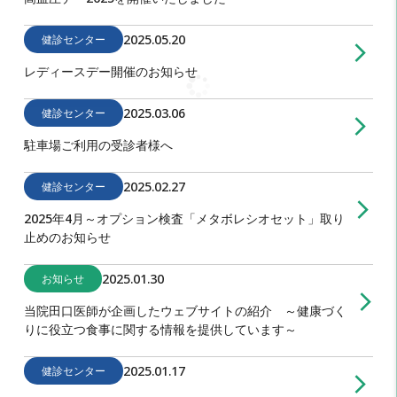
2025.05.20
健診センター
arrow_forward_ios
レディースデー開催のお知らせ
2025.03.06
健診センター
arrow_forward_ios
駐車場ご利用の受診者様へ
2025.02.27
健診センター
arrow_forward_ios
2025年4月～オプション検査「メタボレシオセット」取り
止めのお知らせ
2025.01.30
お知らせ
arrow_forward_ios
当院田口医師が企画したウェブサイトの紹介 ～健康づく
りに役立つ食事に関する情報を提供しています～
2025.01.17
健診センター
arrow_forward_ios